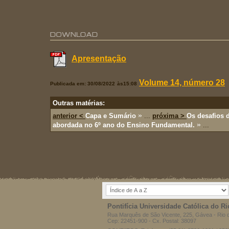
Apresentação
Volume 14, número 28
Publicada em: 30/08/2022
às15:08
Outras matérias:
»
anterior <
Capa e Sumário
...
próxima >
Os desafios 
»
abordada no 6º ano do Ensino Fundamental.
...